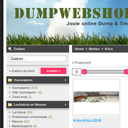
Zoeken
Home
Merken
Krico
1 Product(en)
» Zoeken op merk
Zoeken »
Vuurwapens
Vuurwapens
(153)
Vrije Vuurwapens.
(6)
Zwart kruit
(1)
Luchtdruk en Messen
Luchtdruk
(63)
Onderhoud/ schoonmaak
(6)
Krico Krico 22LR
Messen
(62)
Blankewapens
(4)