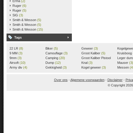
Erma
(2)
Ruger
(6)
Ruger
(5)
SIG
(3)
Smith & Wesson
(5)
Smith & Wesson
(5)
Smith & Wesson
(15)
Tags
22 LR
(8)
Biker
(5)
Geweer
(3)
Kogelgew
9 MM
(3)
Camouflage
(3)
Groot Kaliber
(5)
Kruisboog
9mm
(3)
Camping
(20)
Groot Kaliber Pistool
Leger du
Airsoft
(10)
Dump
(12)
(3)
Knal
(3)
Mauser
(3
Army div
(4)
Gekkigheid
(3)
Kogel geweer
(3)
Messen
(4
Over ons
-
Algemene voorwaarden
-
Disclaimer
-
Priva
© Copyright 202