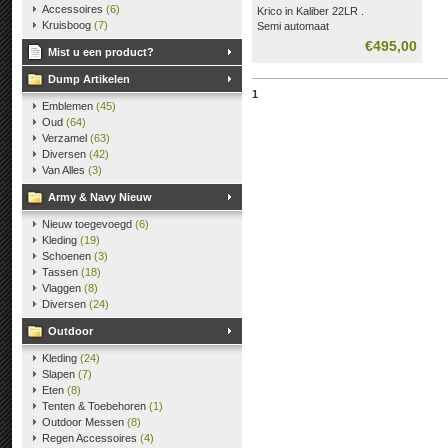
Accessoires
(6)
Krico in Kaliber 22LR .
Kruisboog
(7)
Semi automaat
15 schots buis magazijn.
€495,00
Mist u een product?
Dump Artikelen
1
Emblemen
(45)
Oud
(64)
Verzamel
(63)
Diversen
(42)
Van Alles
(3)
Army & Navy Nieuw
Nieuw toegevoegd
(6)
Kleding
(19)
Schoenen
(3)
Tassen
(18)
Vlaggen
(8)
Diversen
(24)
Outdoor
Kleding
(24)
Slapen
(7)
Eten
(8)
Tenten & Toebehoren
(1)
Outdoor Messen
(8)
Regen Accessoires
(4)