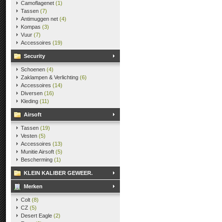
Camoflagenet
(1)
Tassen
(7)
Antimuggen net
(4)
Kompas
(3)
Vuur
(7)
Accessoires
(19)
Security
Schoenen
(4)
Zaklampen & Verlichting
(6)
Accessoires
(14)
Diversen
(16)
Kleding
(11)
Airsoft
Tassen
(19)
Vesten
(5)
Accessoires
(13)
Munitie Airsoft
(5)
Bescherming
(1)
KLEIN KALIBER GEWEER.
Merken
Colt
(8)
CZ
(5)
Desert Eagle
(2)