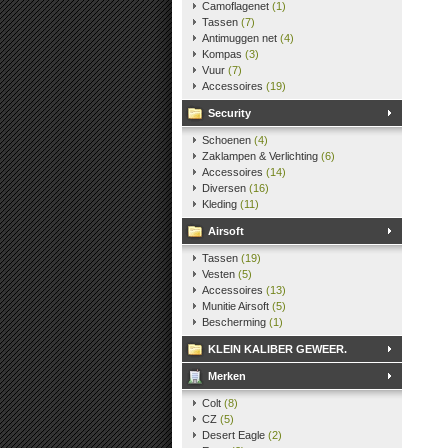
Camoflagenet
(1)
Tassen
(7)
Antimuggen net
(4)
Kompas
(3)
Vuur
(7)
Accessoires
(19)
Security
Schoenen
(4)
Zaklampen & Verlichting
(6)
Accessoires
(14)
Diversen
(16)
Kleding
(11)
Airsoft
Tassen
(19)
Vesten
(5)
Accessoires
(13)
Munitie Airsoft
(5)
Bescherming
(1)
KLEIN KALIBER GEWEER.
Merken
Colt
(8)
CZ
(5)
Desert Eagle
(2)