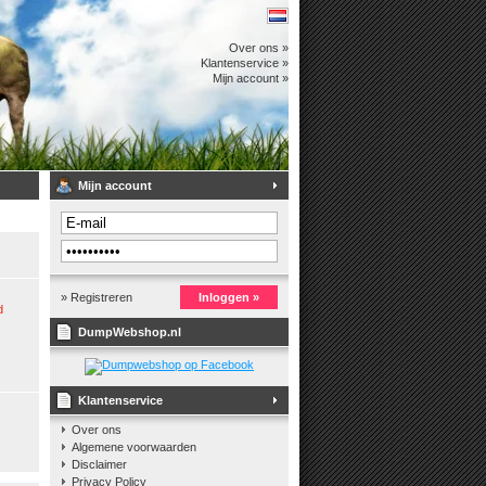
Over ons »
Klantenservice »
Mijn account »
Mijn account
» Registreren
Inloggen »
d
DumpWebshop.nl
Klantenservice
Over ons
Algemene voorwaarden
Disclaimer
Privacy Policy