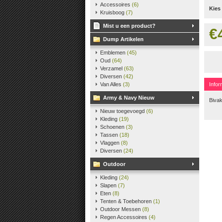
Accessoires
(6)
Kies
Kruisboog
(7)
Mist u een product?
€
Dump Artikelen
Emblemen
(45)
Oud
(64)
Verzamel
(63)
Diversen
(42)
Van Alles
(3)
Infor
Army & Navy Nieuw
Biva
Nieuw toegevoegd
(6)
Kleding
(19)
Schoenen
(3)
Tassen
(18)
Vlaggen
(8)
Diversen
(24)
Outdoor
Kleding
(24)
Slapen
(7)
Eten
(8)
Tenten & Toebehoren
(1)
Outdoor Messen
(8)
Regen Accessoires
(4)