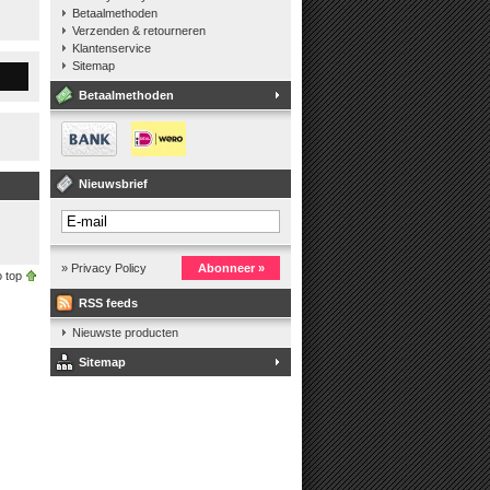
Betaalmethoden
Verzenden & retourneren
Klantenservice
Sitemap
Betaalmethoden
Nieuwsbrief
» Privacy Policy
Abonneer »
 top
RSS feeds
Nieuwste producten
Sitemap