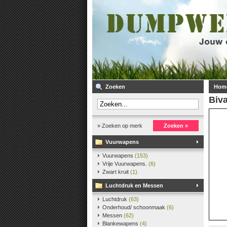
Zoeken
Hom
Biv
» Zoeken op merk
Zoeken »
Vuurwapens
Vuurwapens
(153)
Vrije Vuurwapens.
(6)
Zwart kruit
(1)
Luchtdruk en Messen
Luchtdruk
(63)
Onderhoud/ schoonmaak
(6)
Messen
(62)
Blankewapens
(4)