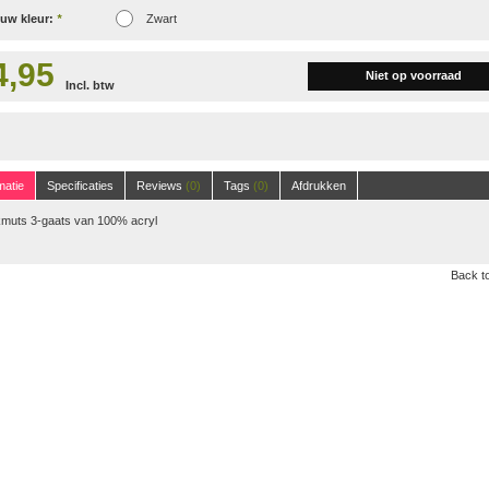
 uw kleur:
*
Zwart
4,95
Niet op voorraad
Incl. btw
matie
Specificaties
Reviews
(0)
Tags
(0)
Afdrukken
kmuts 3-gaats van 100% acryl
Back to