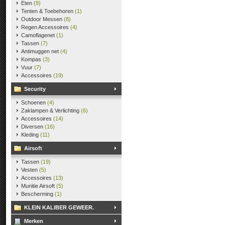
Eten
(8)
Tenten & Toebehoren
(1)
Outdoor Messen
(8)
Regen Accessoires
(4)
Camoflagenet
(1)
Tassen
(7)
Antimuggen net
(4)
Kompas
(3)
Vuur
(7)
Accessoires
(19)
Security
Schoenen
(4)
Zaklampen & Verlichting
(6)
Accessoires
(14)
Diversen
(16)
Kleding
(11)
Airsoft
Tassen
(19)
Vesten
(5)
Accessoires
(13)
Munitie Airsoft
(5)
Bescherming
(1)
KLEIN KALIBER GEWEER.
Merken