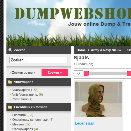
Zoeken
Home
Army & Navy Nieuw
Kl
Sjaals
1 Product(en)
» Zoeken op merk
Zoeken »
Vuurwapens
Vuurwapens
(153)
Vrije Vuurwapens.
(6)
Zwart kruit
(1)
Luchtdruk en Messen
Luchtdruk
(63)
Onderhoud/ schoonmaak
(6)
Leger sjaal
Messen
(62)
Blankewapens
(4)