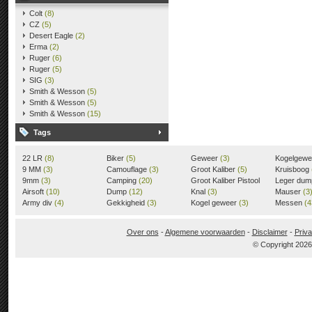
Colt
(8)
CZ
(5)
Desert Eagle
(2)
Erma
(2)
Ruger
(6)
Ruger
(5)
SIG
(3)
Smith & Wesson
(5)
Smith & Wesson
(5)
Smith & Wesson
(15)
Tags
22 LR
(8)
Biker
(5)
Geweer
(3)
Kogelgew
9 MM
(3)
Camouflage
(3)
Groot Kaliber
(5)
Kruisboog
9mm
(3)
Camping
(20)
Groot Kaliber Pistool
Leger du
Airsoft
(10)
Dump
(12)
(3)
Knal
(3)
Mauser
(3
Army div
(4)
Gekkigheid
(3)
Kogel geweer
(3)
Messen
(4
Over ons
-
Algemene voorwaarden
-
Disclaimer
-
Priva
© Copyright 202