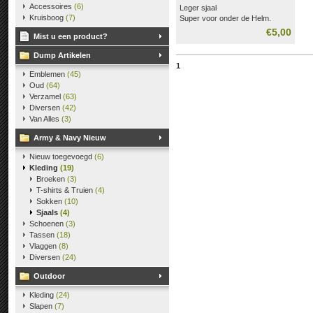
Accessoires
(6)
Leger sjaal
Kruisboog
(7)
Super voor onder de Helm.
origineel zo uit het leger.
€5,00
Mist u een product?
Wol/katoen.
Dump Artikelen
1
Emblemen
(45)
Oud
(64)
Verzamel
(63)
Diversen
(42)
Van Alles
(3)
Army & Navy Nieuw
Nieuw toegevoegd
(6)
Kleding
(19)
Broeken
(3)
T-shirts & Truien
(4)
Sokken
(10)
Sjaals
(4)
Schoenen
(3)
Tassen
(18)
Vlaggen
(8)
Diversen
(24)
Outdoor
Kleding
(24)
Slapen
(7)